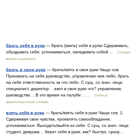
брать себя в руки
— Брать (взять) себя в ру/ки Сдерживать,
обуздывать себя; успокаиваться, овладевать собой …
Словарь
многих выражений
брать в свои руки
— брать/взять в свои руки Чаще сов.
Принимать на себя руководство, управление чем либо, брать
на себя ответственность за что либо. С сущ. со знач. лица:
специалист, директор… взял в свои руки что? управление,
руководство… В это время на палубе… …
Учебный
фразеологический словарь
взять себя в руки
— брать/взять себя в руки Чаще сов. 1.
Сдерживая свои чувства, проявлять самообладание,
успокаиваться. Выходить/выйти из себя. С сущ. со знач. лица:
студент, девушка… берет себя в руки; как? быстро, сразу…